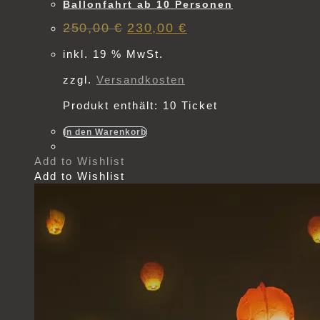
Ballonfahrt ab 10 Personen
Ursprünglicher
Aktueller
250,00
€
230,00
€
Preis
Preis
war:
ist:
inkl. 19 % MwSt.
250,00 €
230,00 €.
zzgl.
Versandkosten
Produkt enthält: 10
Ticket
In den Warenkorb
Add to Wishlist
Add to Wishlist