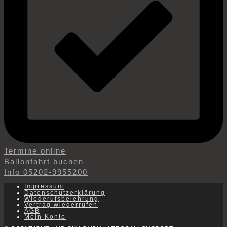
Termine online
Ballonfahrt buchen
Info 05202-9955200
Impressum
Datenschutzerklärung
Wiederufsbelehrung
Vertrag wiederrufen
AGB
Mein Konto