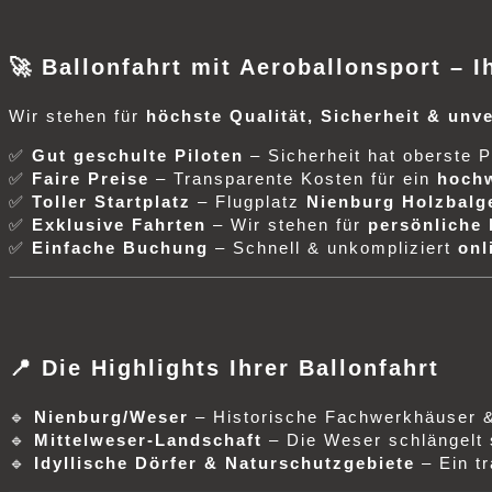
🚀 Ballonfahrt mit Aeroballonsport – I
Wir stehen für
höchste Qualität, Sicherheit & unv
✅
Gut geschulte Piloten
– Sicherheit hat oberste Pr
✅
Faire Preise
– Transparente Kosten für ein
hochw
✅
Toller Startplatz
– Flugplatz
Nienburg Holzbalge
✅
Exklusive Fahrten
– Wir stehen für
persönliche 
✅
Einfache Buchung
– Schnell & unkompliziert
onl
📍 Die Highlights Ihrer Ballonfahrt
🔹
Nienburg/Weser
– Historische Fachwerkhäuser & 
🔹
Mittelweser-Landschaft
– Die Weser schlängelt
🔹
Idyllische Dörfer & Naturschutzgebiete
– Ein tr