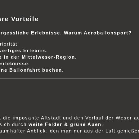
hre Vorteile
ergessliche Erlebnisse
.
Warum Aeroballonsport?
iorität!
ertiges Erlebnis
.
 in der Mittelweser-Region
.
Erlebnisse
.
ine Ballonfahrt buchen
.
die imposante Altstadt und den Verlauf der Weser a
 sich durch
weite Felder & grüne Auen
.
aumhafter Anblick, den man nur aus der Luft genieße