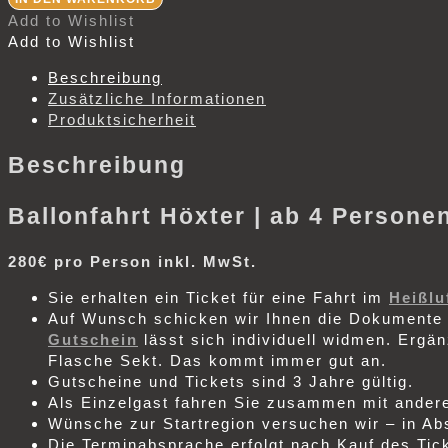
Höxter
Add to Wishlist
Menge
Add to Wishlist
Beschreibung
Zusätzliche Informationen
Produktsicherheit
Beschreibung
Ballonfahrt Höxter | ab 4 Persone
280€ pro Person inkl. MwSt.
Sie erhalten ein Ticket für eine Fahrt im
Heißlu
Auf Wunsch schicken wir Ihnen die Dokumente 
Gutschein
lässt sich individuell widmen. Ergä
Flasche Sekt. Das kommt immer gut an.
Gutscheine und Tickets sind 3 Jahre gültig.
Als Einzelgast fahren Sie zusammen mit ander
Wünsche zur Startregion versuchen wir – in A
Die Terminabsprache erfolgt nach Kauf des Ticke